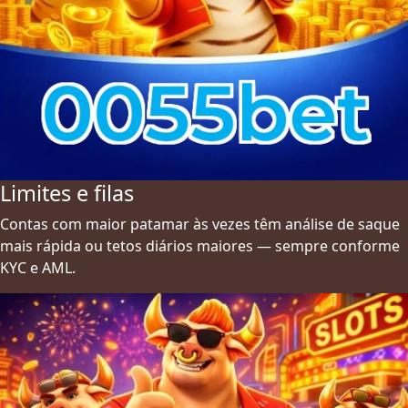
Limites e filas
Contas com maior patamar às vezes têm análise de saque
mais rápida ou tetos diários maiores — sempre conforme
KYC e AML.