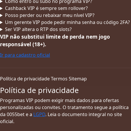
Como entro ou subo no programa VIP?
Cashback VIP é sempre sem rollover?
Posso perder ou rebaixar meu nível VIP?
Um gerente VIP pode pedir minha senha ou código 2FA?
Ser VIP altera o RTP dos slots?
VIP não substitui limite de perda nem jogo
responsável (18+).
Ir para cadastro oficial
Política de privacidade
Termos
Sitemap
Política de privacidade
Programas VIP podem exigir mais dados para ofertas
personalizadas ou convites. O tratamento segue a política
da 0055bet e a
LGPD
. Leia o documento integral no site
oficial.