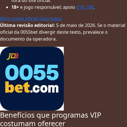
fora do site oficial.
18+
e jogo responsável; apoio
CVV 188
.
Abrir conta oficial
Guia Jogos
Última revisão editorial:
5 de maio de 2026
. Se o material
oficial da 0055bet divergir deste texto, prevalece o
documento da operadora.
Benefícios que programas VIP
costumam oferecer