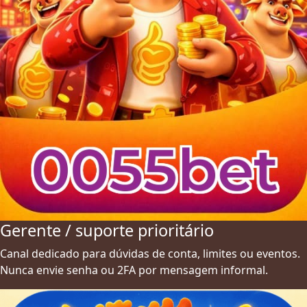
Gerente / suporte prioritário
Canal dedicado para dúvidas de conta, limites ou eventos.
Nunca envie senha ou 2FA por mensagem informal.