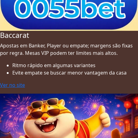
Baccarat
Apostas em Banker, Player ou empate; margens são fixas
por regra. Mesas VIP podem ter limites mais altos.
Ritmo rápido em algumas variantes
Evite empate se buscar menor vantagem da casa
Ver no site