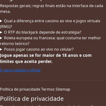
Respostas gerais; regras finais estão na interface de cada
mesa.
Qual a diferença entre cassino ao vivo e jogos virtuais
(RNG)?
O RTP do blackjack depende de estratégia?
Roleta europeia ou francesa: qual costuma ter melhor
retorno teórico?
Posso jogar cassino ao vivo no celular?
Jogue apenas se for maior de 18 anos e com
limites que aceita perder.
Ir para cadastro oficial
Política de privacidade
Termos
Sitemap
Política de privacidade