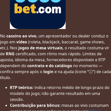
No
cassino ao vivo
, um apresentador ou dealer conduz o
jogo em
vídeo
(roleta, blackjack, baccarat, game shows,
etc.). Nos
jogos de mesa virtuais
, o resultado costuma vir
de
RNG
certificado, com ritmo mais rápido. Limites de
aposta, idioma da mesa, fornecedores disponíveis e RTP
dependem do
contrato e do catálogo
no momento —
confira sempre após o
login
e na ajuda (ícone “ⓘ”) de cada
título.
RTP teórico:
indica retorno médio de longo prazo do
modelo do jogo; não garante resultado em uma
sessão.
Contribuição para bônus:
mesas ao vivo costumam