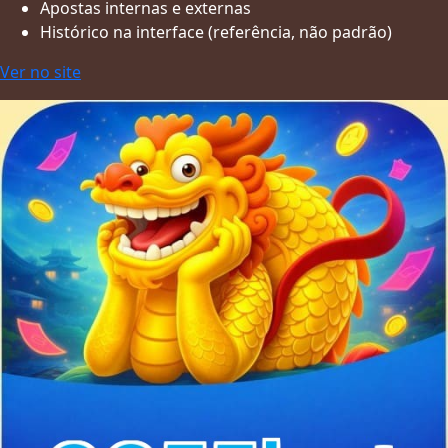
Apostas internas e externas
Histórico na interface (referência, não padrão)
Ver no site