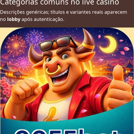
Categorias comuns no live casino
Descrições genéricas; títulos e variantes reais aparecem
no
lobby
após autenticação.