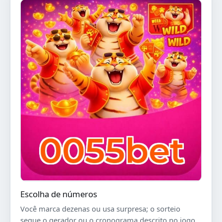
Escolha de números
Você marca dezenas ou usa surpresa; o sorteio
segue o gerador ou o cronograma descrito no jogo.