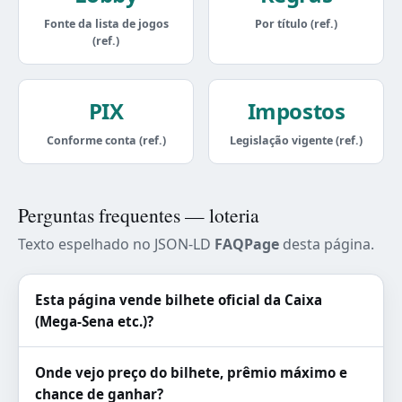
Fonte da lista de jogos
Por título (ref.)
(ref.)
PIX
Impostos
Conforme conta (ref.)
Legislação vigente (ref.)
Perguntas frequentes — loteria
Texto espelhado no JSON-LD
FAQPage
desta página.
Esta página vende bilhete oficial da Caixa
(Mega-Sena etc.)?
Onde vejo preço do bilhete, prêmio máximo e
chance de ganhar?