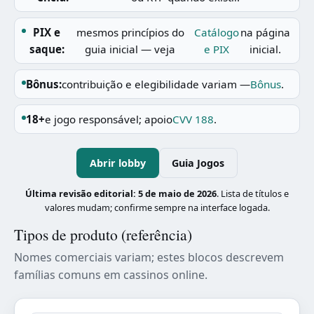
PIX e
mesmos princípios do
Catálogo
na página
saque:
guia inicial — veja
e PIX
inicial.
Bônus:
contribuição e elegibilidade variam —
Bônus
.
18+
e jogo responsável; apoio
CVV 188
.
Abrir lobby
Guia Jogos
Última revisão editorial:
5 de maio de 2026
. Lista de títulos e
valores mudam; confirme sempre na interface logada.
Tipos de produto (referência)
Nomes comerciais variam; estes blocos descrevem
famílias comuns em cassinos online.