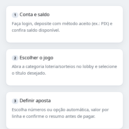
Conta e saldo
1
Faça login, deposite com método aceito (ex.: PIX) e
confira saldo disponível.
Escolher o jogo
2
Abra a categoria loteria/sorteios no lobby e selecione
o título desejado.
Definir aposta
3
Escolha números ou opção automática, valor por
linha e confirme o resumo antes de pagar.