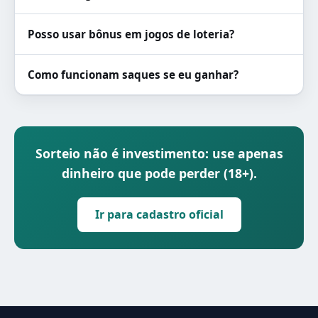
Posso usar bônus em jogos de loteria?
Como funcionam saques se eu ganhar?
Sorteio não é investimento: use apenas
dinheiro que pode perder (18+).
Ir para cadastro oficial