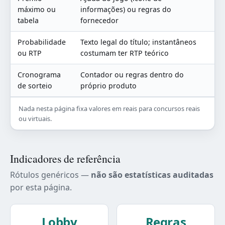
máximo ou
informações) ou regras do
tabela
fornecedor
Probabilidade
Texto legal do título; instantâneos
ou RTP
costumam ter RTP teórico
Cronograma
Contador ou regras dentro do
de sorteio
próprio produto
Nada nesta página fixa valores em reais para concursos reais
ou virtuais.
Indicadores de referência
Rótulos genéricos —
não são estatísticas auditadas
por esta página.
Lobby
Regras