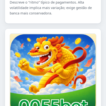
Descreve o “ritmo” típico de pagamentos. Alta
volatilidade implica mais variação; exige gestão de
banca mais conservadora.