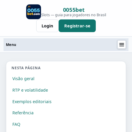
Ir para o conteúdo
0055bet
Slots — guia para jogadores no Brasil
Login
Registrar-se
Menu
NESTA PÁGINA
Visão geral
RTP e volatilidade
Exemplos editoriais
Referência
FAQ