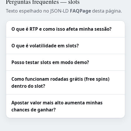
Perguntas frequentes — slots
Texto espelhado no JSON-LD
FAQPage
desta página.
O que é RTP e como isso afeta minha sessão?
O que é volatilidade em slots?
Posso testar slots em modo demo?
Como funcionam rodadas grátis (free spins)
dentro do slot?
Apostar valor mais alto aumenta minhas
chances de ganhar?