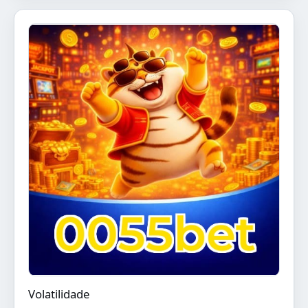
Volatilidade