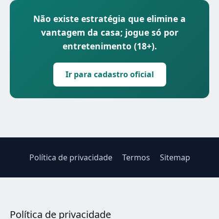
Não existe estratégia que elimine a
vantagem da casa; jogue só por
entretenimento (18+).
Ir para cadastro oficial
Política de privacidade
Termos
Sitemap
Política de privacidade