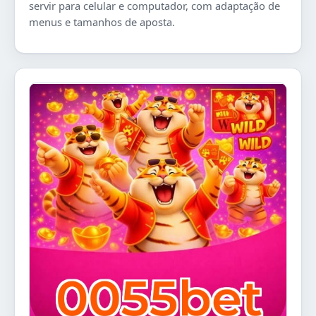
servir para celular e computador, com adaptação de
menus e tamanhos de aposta.