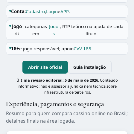
Conta:
Cadastro
,
Login
e
APP
.
Jogo
categorias
Jogo
; RTP teórico na ajuda de cada
s:
em
s
título.
18+
e jogo responsável; apoio
CVV 188
.
Abrir site oficial
Guia instalação
Última revisão editorial:
5 de maio de 2026
. Conteúdo
informativo; não é assessoria jurídica nem técnica sobre
infraestrutura de terceiros.
Experiência, pagamentos e segurança
Resumo para quem compara cassino online no Brasil;
detalhes finais na área logada.