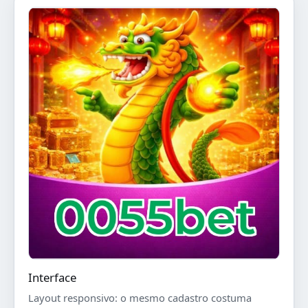
Interface
Layout responsivo: o mesmo cadastro costuma