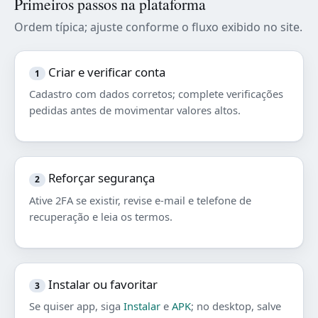
Primeiros passos na plataforma
Ordem típica; ajuste conforme o fluxo exibido no site.
Criar e verificar conta
1
Cadastro com dados corretos; complete verificações
pedidas antes de movimentar valores altos.
Reforçar segurança
2
Ative 2FA se existir, revise e-mail e telefone de
recuperação e leia os termos.
Instalar ou favoritar
3
Se quiser app, siga
Instalar
e
APK
; no desktop, salve