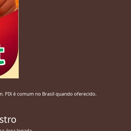
n. PIX é comum no Brasil quando oferecido.
stro
na área logada.