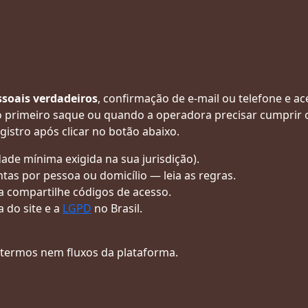
soais verdadeiros
, confirmação de e-mail ou telefone e ac
 primeiro saque ou quando a operadora precisar cumprir ob
istro após clicar no botão abaixo.
dade mínima exigida na sua jurisdição).
as por pessoa ou domicílio — leia as regras.
ca compartilhe códigos de acesso.
 do site e a
LGPD
no Brasil.
i termos nem fluxos da plataforma.