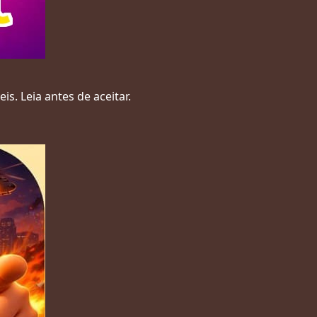
s. Leia antes de aceitar.