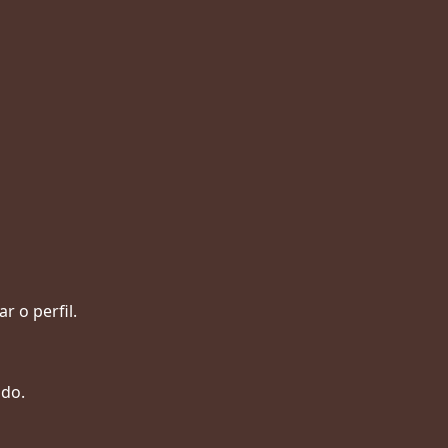
 o perfil.
ldo.